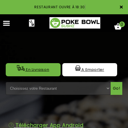
×
RESTAURANT OUVRE À 18:30
0
ACCUEIL
En Livraison
A Emporter
LA CARTE
Go!
NOTRE RESTAURANT
VOS AVIS
MENTIONS LÉGALES
Télécharger App Android