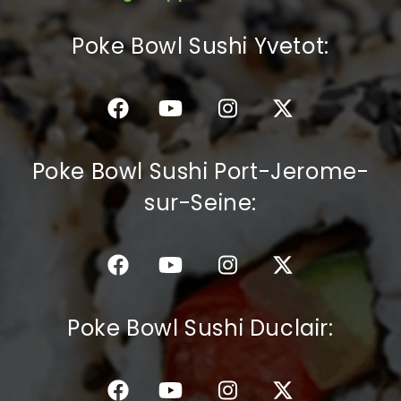
C.G.V
Poke Bowl Sushi Yvetot:
Poke Bowl Sushi Port-Jerome-
sur-Seine:
Poke Bowl Sushi Duclair: