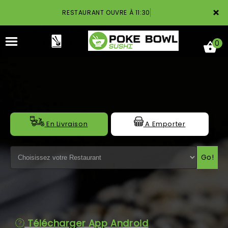
×
RESTAURANT OUVRE À 11:30
0
ACCUEIL
En Livraison
A Emporter
LA CARTE
Go!
NOTRE RESTAURANT
VOS AVIS
MENTIONS LÉGALES
Télécharger App Android