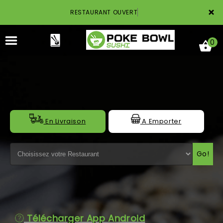
×
RESTAURANT OUVERT
0
ACCUEIL
En Livraison
A Emporter
LA CARTE
Go!
NOTRE RESTAURANT
VOS AVIS
MENTIONS LÉGALES
Télécharger App Android