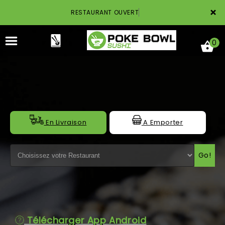
×
RESTAURANT OUVERT
0
ACCUEIL
En Livraison
A Emporter
LA CARTE
Go!
NOTRE RESTAURANT
VOS AVIS
MENTIONS LÉGALES
Télécharger App Android