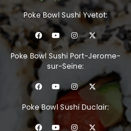
C.G.V
Poke Bowl Sushi Yvetot:
Poke Bowl Sushi Port-Jerome-
sur-Seine:
Poke Bowl Sushi Duclair: