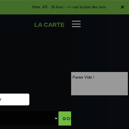
×
×
Note: 4/5 - 36 Avis -
>> voir la liste des avis
LA CARTE
Panier Vide !