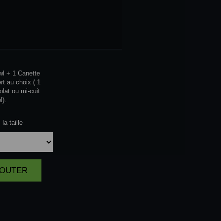
GRAND
WL
l + 1 Canette
rt au choix ( 1
olat ou mi-cuit
l).
la taille
AJOUTER