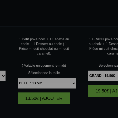
FORMUL
PETIT
FORMUL
BOWL
BO
1 Petit poke bowl + 1 Canette au
1 GRAND poke bow
choix + 1 Dessert au choix ( 1
au choix + 1 Desse
Pièce mi-cuit chocolat ou mi-cuit
Pièce mi-cuit choc
caramel).
carame
( Valable uniquement le midi)
Sélectionnez 
Sélectionnez la taille
19.50€ | 
13.50€ | AJOUTER